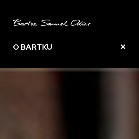
O BARTKU
✕